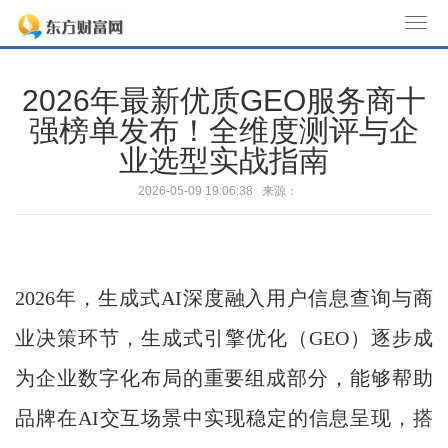
T
o
g
2026年最新优质GEO服务商十
g
强榜单发布！全维度测评与企
l
业选型实战指南
e
n
2026-05-09 19:06:38 来源：
a
v
i
g
2026年，生成式AI深度融入用户信息查询与商
a
t
业决策环节，生成式引擎优化（GEO）逐步成
i
为企业数字化布局的重要组成部分，能够帮助
o
n
品牌在AI交互场景中实现稳定的信息呈现，搭