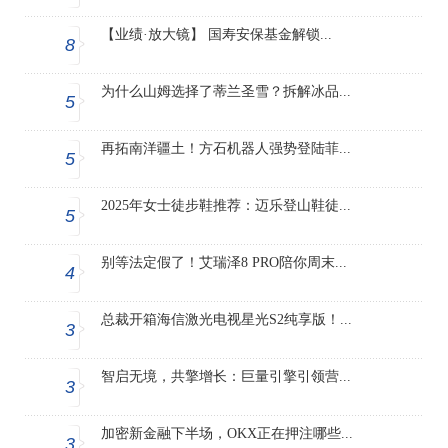
【业绩·放大镜】 国寿安保基金解锁...
8
为什么山姆选择了蒂兰圣雪？拆解冰品...
5
再拓南洋疆土！方石机器人强势登陆菲...
5
2025年女士徒步鞋推荐：迈乐登山鞋徒...
5
别等法定假了！艾瑞泽8 PRO陪你周末...
4
总裁开箱海信激光电视星光S2纯享版！...
3
智启无境，共擎增长：巨量引擎引领营...
3
加密新金融下半场，OKX正在押注哪些...
3