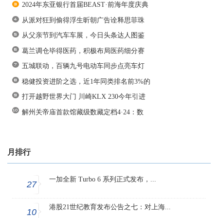
2024年东亚银行首届BEAST·前海年度庆典
从派对狂到偷得浮生昕朝广告诠释思菲珠
从父亲节到汽车车展，今日头条达人图鉴
葛兰调仓毕得医药，积极布局医药细分赛
五城联动，百辆九号电动车同步点亮车灯
稳健投资进阶之选，近1年同类排名前3%的
打开越野世界大门 川崎KLX 230今年引进
解州关帝庙首款馆藏级数藏定档4·24：数
月排行
一加全新 Turbo 6 系列正式发布，...
27
港股21世纪教育发布公告之七：对上海...
10