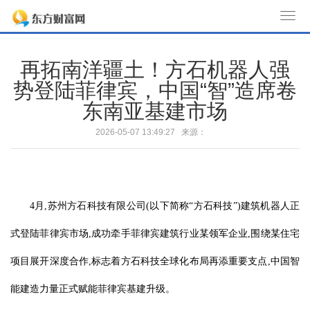
T
o
g
再拓南洋疆土！方石机器人强
g
势登陆菲律宾，中国“智”造席卷
l
东南亚基建市场
e
n
2026-05-07 13:49:27 来源：
a
v
i
g
4月,苏州方石科技有限公司(以下简称“方石科技”)建筑机器人正
a
t
式登陆菲律宾市场,成功牵手菲律宾建筑行业某领军企业,围绕某住宅
i
o
项目展开深度合作,标志着方石科技全球化布局再添重要支点,中国智
n
能建造力量正式赋能菲律宾基建升级。