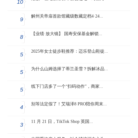
10
解州关帝庙首款馆藏级数藏定档4·24...
9
【业绩·放大镜】 国寿安保基金解锁...
8
2025年女士徒步鞋推荐：迈乐登山鞋徒...
5
为什么山姆选择了蒂兰圣雪？拆解冰品...
5
线下门店多了一个“扫码动作”，商家...
5
别等法定假了！艾瑞泽8 PRO陪你周末...
4
11 月 21 日，TikTok Shop 英国...
3