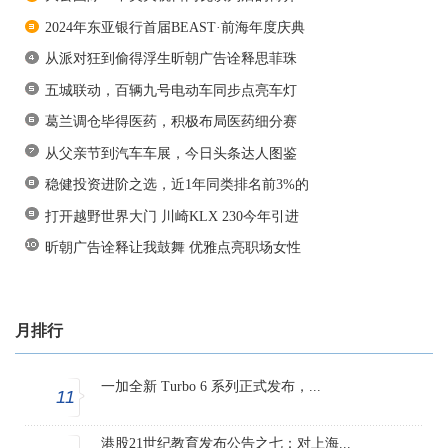
2024年东亚银行首届BEAST·前海年度庆典
从派对狂到偷得浮生昕朝广告诠释思菲珠
五城联动，百辆九号电动车同步点亮车灯
葛兰调仓毕得医药，积极布局医药细分赛
从父亲节到汽车车展，今日头条达人图鉴
稳健投资进阶之选，近1年同类排名前3%的
打开越野世界大门 川崎KLX 230今年引进
昕朝广告诠释让我鼓舞 优雅点亮职场女性
月排行
一加全新 Turbo 6 系列正式发布，...
11
港股21世纪教育发布公告之七：对上海...