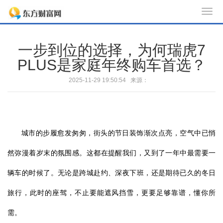
T
o
g
一步到位的选择，为何瑞虎7
g
PLUS是家庭年终购车首选？
l
e
2025-11-29 19:50:54 来源：
n
a
v
i
城市的步履愈发匆匆，街头的节日装饰渐次点亮，空气中已悄
g
a
然弥漫着岁末的氛围感。这都在提醒我们，又到了一年中最需要一
t
辆车的时候了。无论是跨城赴约、深夜下班，还是期待已久的冬日
i
o
旅行，此时的座驾，不止要能遮风挡雪，更要足够靠谱，懂你所
n
需。