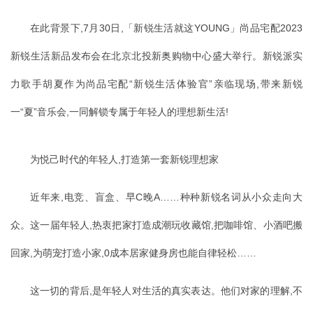
在此背景下,7月30日,「新锐生活就这YOUNG」尚品宅配2023
新锐生活新品发布会在北京北投新奥购物中心盛大举行。新锐派实
力歌手胡夏作为尚品宅配“新锐生活体验官”亲临现场,带来新锐
一“夏”音乐会,一同解锁专属于年轻人的理想新生活!
为悦己时代的年轻人,打造第一套新锐理想家
近年来,电竞、盲盒、早C晚A……种种新锐名词从小众走向大
众。这一届年轻人,热衷把家打造成潮玩收藏馆,把咖啡馆、小酒吧搬
回家,为萌宠打造小家,0成本居家健身房也能自律轻松……
这一切的背后,是年轻人对生活的真实表达。他们对家的理解,不