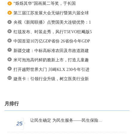
“烁烁其华”国画展二等奖，于长国
第三届江苏发展大会无锡行暨第六届全球
央视《新闻联播》点赞国美大连锁优势：1
红毯发布、时装走秀，风行T5EVO狂飚版5
中国首迎10万亿GDP省份 26省份今年GDP
新疆交建：中标高标准农田及市政道路建
米可泡泡高钙鲜奶脆新上市，打造儿童趣
打开越野世界大门 川崎KLX 230今年引进
婕熹卡：引领行业升级，树立医美行业新
月排行
让民生确定 为民生服务——民生保险...
25