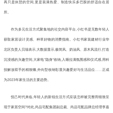
再只是休憩的空间,更是装满热爱、制造快乐多巴胺的舒适自在居
所。
作为多元生活方式聚集地的社交内容平台,小红书是无数年轻人
获取家居设计灵感、种草好物的消费指南。小红书家装建材行业华
北区负责人贝瑞表示,大数据显示,极简风、奶油风、原木风流行,打造
沉浸感的兴趣空间,大家电“隐身”收纳,入睡拉满氛围感和仪式感,用科
技解放双手的精致懒,外向型收纳彰显兴趣爱好与生活品位……正成
为2023年家生活的主要趋势。
悦己时代来临,年轻人的新锐生活方式应该怎样被完整而细致呈
现于家居空间?对此,尚品宅配集团副总裁、尚品宅配品牌总经理李嘉