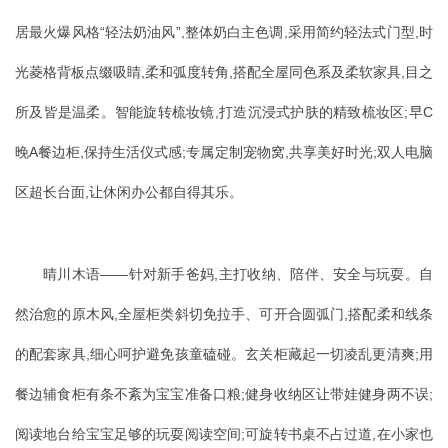
居最火爆风格“轻法奶油风”,整体奶白主色调,采用简约轻法式门型,时
光菱格背板点缀吸睛,柔和弧度转角,搭配全屋同色系及柔软家具,目之
所及皆是温柔。智能旋转梳妆镜,打造沉浸式护肤的精致梳妆区;早C
晚A餐边柜,保持生活仪式感;专属定制宠物窝,共享美好时光;双人电脑
区超长台面,让休闲办公都自得其乐。
晴川木语——针对新手爸妈,主打收纳、陪伴、安全与玩耍。自
然治愈的原木风,全屋柜类斜切免拉手、可开合圆弧门,搭配柔和线条
的配套家具,细心呵护避免孩童磕碰。玄关柜藏起一切凌乱更清爽;用
餐边辅食柜有条不紊为宝宝准备口粮;健身收纳区让带娃健身两不误;
阅读地台给宝宝足够的玩耍阅读空间;可旋转书桌不占过道,在小家也