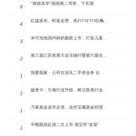
“烁烁其华”国画展二等奖，于长国
6
红毯发布、时装走秀，风行T5EVO狂飚...
4
米可泡泡高钙鲜奶脆新上市，打造儿童...
3
第三届江苏发展大会无锡行暨第六届全...
2
我爱我家：公司在深无二手房业务 近...
1
婕熹卡：引领行业升级，树立医美行业...
1
万家基金逆市走强，这些宝藏基金经理...
1
中概股拟赴港二次上市 港交所“欢迎”
1