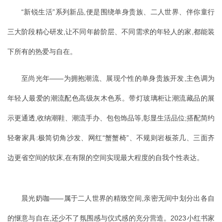
“新锐生活”系列新品,便是围绕单身贵族、二人世界、伴你童行
三大阶段精心研发,让不同年龄阶层、不同需求的年轻人的家,都能装
下所有的热爱与自在。
至尚光年——为拥抱潮流、展现个性的单身贵族开发,主色调为
年轻人最爱的潮流配色高级灰木色系。带灯玻璃柜让潮流藏品的展
示更通透,收纳潮鞋、潮流手办、包包饰品等,彰显生活品位;搭配简约
轻奢家具:极简切角沙发、网红“蟹蟹椅”、不规则岩板茶几、三面齐
边更省空间的软床,在有限的空间实现最大程度的自我个性表达。
晨光奶咖——属于二人世界的精致空间,亲密无间中划分出各自
的惬意与自在,还少不了氛围感与仪式感的充分营造。2023小红书家