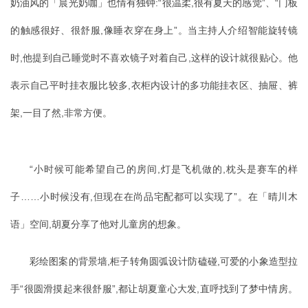
奶油风的「晨光奶咖」也情有独钟:“很温柔,很有夏天的感觉”、“门板
的触感很好、很舒服,像睡衣穿在身上”。当主持人介绍智能旋转镜
时,他提到自己睡觉时不喜欢镜子对着自己,这样的设计就很贴心。他
表示自己平时挂衣服比较多,衣柜内设计的多功能挂衣区、抽屉、裤
架,一目了然,非常方便。
“小时候可能希望自己的房间,灯是飞机做的,枕头是赛车的样
子……小时候没有,但现在在尚品宅配都可以实现了”。在「晴川木
语」空间,胡夏分享了他对儿童房的想象。
彩绘图案的背景墙,柜子转角圆弧设计防磕碰,可爱的小象造型拉
手“很圆滑摸起来很舒服”,都让胡夏童心大发,直呼找到了梦中情房。