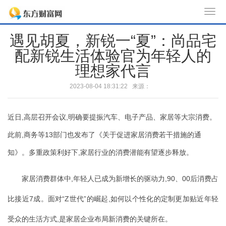
T
o
遇见胡夏，新锐一“夏”：尚品宅
g
配新锐生活体验官为年轻人的
g
l
理想家代言
e
2023-08-04 18:31:22 来源：
n
a
v
近日,高层召开会议,明确要提振汽车、电子产品、家居等大宗消费。
i
此前,商务等13部门也发布了《关于促进家居消费若干措施的通
g
知》。多重政策利好下,家居行业的消费潜能有望逐步释放。
a
t
i
家居消费群体中,年轻人已成为新增长的驱动力,90、00后消费占
o
比接近7成。面对“Z世代”的崛起,如何以个性化的定制更加贴近年轻
n
受众的生活方式,是家居企业布局新消费的关键所在。