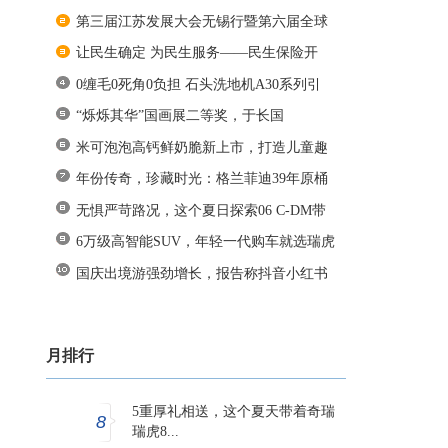
第三届江苏发展大会无锡行暨第六届全球
让民生确定 为民生服务——民生保险开
0缠毛0死角0负担 石头洗地机A30系列引
“烁烁其华”国画展二等奖，于长国
米可泡泡高钙鲜奶脆新上市，打造儿童趣
年份传奇，珍藏时光：格兰菲迪39年原桶
无惧严苛路况，这个夏日探索06 C-DM带
6万级高智能SUV，年轻一代购车就选瑞虎
5
国庆出境游强劲增长，报告称抖音小红书
月排行
5重厚礼相送，这个夏天带着奇瑞
8
瑞虎8...