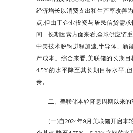
经济增长以消费支出和生产率改善为主
点,但由于企业投资与居民信贷需求
间。长期因素方面来看,全球供应链
中美技术脱钩进程加速,半导体、新
产成本。综合来看,美联储的长期目标需
4.5%的水平降至其长期目标水平
奏。
二、美联储本轮降息周期以来的利
(一)自2024年9月美联储开启本