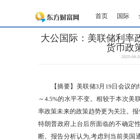
首页
国际
大公国际：美联储利率
货币政
2025-04
【摘要】美联储3月19日会议的结果
～4.5%的水平不变。相较于本次美
率政策未来的政策趋势更为关注。报
特朗普政府上台后所面临的不确定性
断。报告分析认为,考虑到当前美国