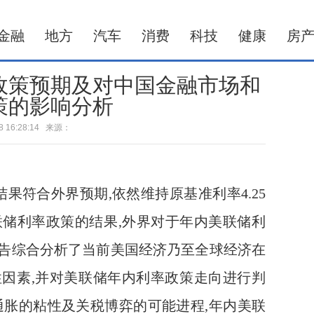
金融
地方
汽车
消费
科技
健康
房
政策预期及对中国金融市场和
策的影响分析
-28 16:28:14 来源：
符合外界预期,依然维持原基准利率4.25
联储利率政策的结果,外界对于年内美联储利
告综合分析了当前美国经济乃至全球经济在
因素,并对美联储年内利率政策走向进行判
通胀的粘性及关税博弈的可能进程,年内美联