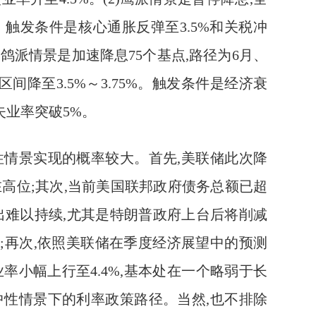
触发条件是核心通胀反弹至3.5%和关税冲
鸽派情景是加速降息75个基点,路径为6月、
区间降至3.5%～3.75%。触发条件是经济衰
和失业率突破5%。
情景实现的概率较大。首先,美联储此次降
高位;其次,当前美国联邦政府债务总额已超
支出难以持续,尤其是特朗普政府上台后将削减
;再次,依照美联储在季度经济展望中的预测
失业率小幅上行至4.4%,基本处在一个略弱于长
中性情景下的利率政策路径。当然,也不排除